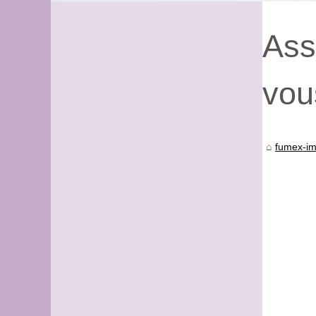
Ass
vou
fumex-im