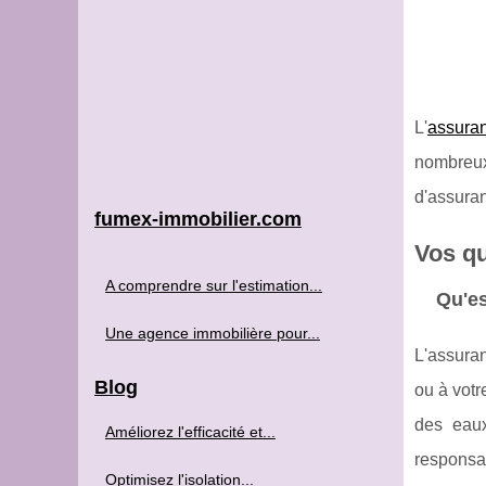
L'
assuran
nombreux 
d'assuran
fumex-immobilier.com
Vos qu
A comprendre sur l'estimation...
Qu'es
Une agence immobilière pour...
L'assur
Blog
ou à votr
des eaux
Améliorez l'efficacité et...
responsab
Optimisez l'isolation...