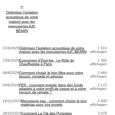
Optimisez l'isolation
acoustique de votre
maison avec les
menuiseries AJC
BÉARN
15/6/2025
Optimisez l'isolation acoustique de votre
1 519
maison avec les menuiseries AJC BÉARN
affichages
13/6/2025
Économies d'Énergie : Le Rôle du
1 392
Chauffagiste à Paris
affichages
08/8/2024
Comment choisir le bon filtre pour votre
2 464
jacuzzi: conseils et astuces
affichages
04/6/2024
PER : comment investir dans des fonds
2 172
adaptés à votre profil de risque et à votre
affichages
horizon de retraite ?
14/11/2023
Menuiserie pau : comment choisir le bon
3 400
matériau pour vos projets
affichages
28/10/2023
Comment La Clé des Pyrénées
3 074