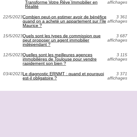
Transforme Votre Rêve Immobilier en
affichages
Réalité
22/5/2023
Combien peut-on estimer avoir de bénéfice
3 361
quand on a acheté un appartement sur l'île
affichages
Maurice ?
15/5/2023
Quels sont les types de commission que
3 687
peut proposer un agent immobilier
affichages
indépendant ?
12/5/2023
Quelles sont les meilleures agences
3 115
immobilières de Toulouse pour vendre
affichages
rapidement son bien ?
03/4/2023
Le diagnostic ERNMT : quand et pourquoi
3 371
est-il obligatoire ?
affichages