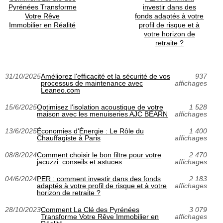
Pyrénées Transforme
investir dans des
Votre Rêve
fonds adaptés à votre
Immobilier en Réalité
profil de risque et à
votre horizon de
retraite ?
31/10/2025
Améliorez l'efficacité et la sécurité de vos
937
processus de maintenance avec
affichages
Leaneo.com
15/6/2025
Optimisez l'isolation acoustique de votre
1 528
maison avec les menuiseries AJC BÉARN
affichages
13/6/2025
Économies d'Énergie : Le Rôle du
1 400
Chauffagiste à Paris
affichages
08/8/2024
Comment choisir le bon filtre pour votre
2 470
jacuzzi: conseils et astuces
affichages
04/6/2024
PER : comment investir dans des fonds
2 183
adaptés à votre profil de risque et à votre
affichages
horizon de retraite ?
28/10/2023
Comment La Clé des Pyrénées
3 079
Transforme Votre Rêve Immobilier en
affichages