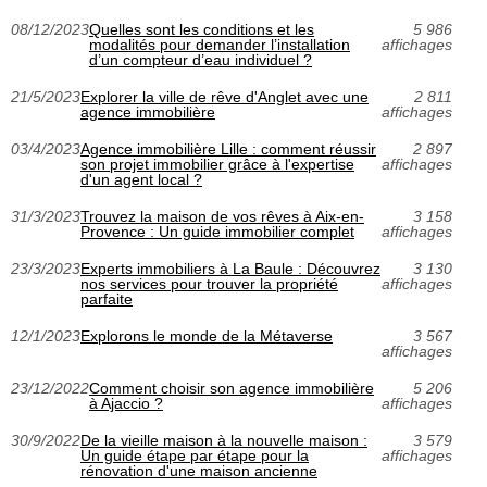
08/12/2023
Quelles sont les conditions et les
5 986
modalités pour demander l’installation
affichages
d’un compteur d’eau individuel ?
21/5/2023
Explorer la ville de rêve d'Anglet avec une
2 811
agence immobilière
affichages
03/4/2023
Agence immobilière Lille : comment réussir
2 897
son projet immobilier grâce à l'expertise
affichages
d'un agent local ?
31/3/2023
Trouvez la maison de vos rêves à Aix-en-
3 158
Provence : Un guide immobilier complet
affichages
23/3/2023
Experts immobiliers à La Baule : Découvrez
3 130
nos services pour trouver la propriété
affichages
parfaite
12/1/2023
Explorons le monde de la Métaverse
3 567
affichages
23/12/2022
Comment choisir son agence immobilière
5 206
à Ajaccio ?
affichages
30/9/2022
De la vieille maison à la nouvelle maison :
3 579
Un guide étape par étape pour la
affichages
rénovation d'une maison ancienne