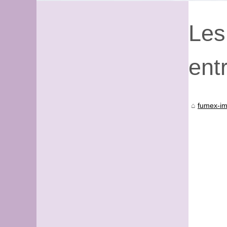
Les
ent
fumex-im