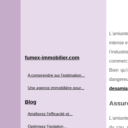
L'amiante
intense e
l'industr
fumex-immobilier.com
commercia
Bien qu'i
A comprendre sur l'estimation...
dangereux
Une agence immobilière pour...
desamia
Blog
Assure
Améliorez l'efficacité et...
L'amiante
Optimisez l'isolation...
du cou, 