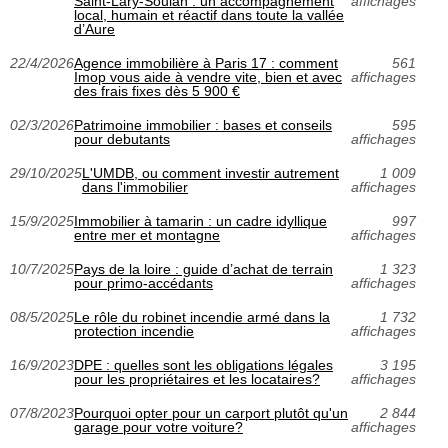
Saint‑Lary‑Soulan : un accompagnement
affichages
local, humain et réactif dans toute la vallée
d’Aure
22/4/2026
Agence immobilière à Paris 17 : comment
561
Imop vous aide à vendre vite, bien et avec
affichages
des frais fixes dès 5 900 €
02/3/2026
Patrimoine immobilier : bases et conseils
595
pour debutants
affichages
29/10/2025
L'UMDB, ou comment investir autrement
1 009
dans l'immobilier
affichages
15/9/2025
Immobilier à tamarin : un cadre idyllique
997
entre mer et montagne
affichages
10/7/2025
Pays de la loire : guide d’achat de terrain
1 323
pour primo-accédants
affichages
08/5/2025
Le rôle du robinet incendie armé dans la
1 732
protection incendie
affichages
16/9/2023
DPE : quelles sont les obligations légales
3 195
pour les propriétaires et les locataires?
affichages
07/8/2023
Pourquoi opter pour un carport plutôt qu'un
2 844
garage pour votre voiture?
affichages