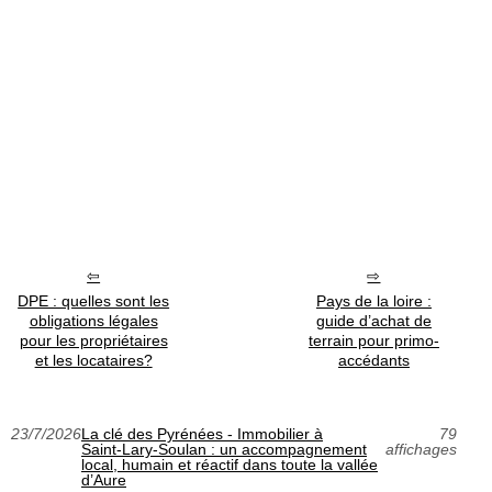
DPE : quelles sont les
Pays de la loire :
obligations légales
guide d’achat de
pour les propriétaires
terrain pour primo-
et les locataires?
accédants
23/7/2026
La clé des Pyrénées - Immobilier à
79
Saint‑Lary‑Soulan : un accompagnement
affichages
local, humain et réactif dans toute la vallée
d’Aure