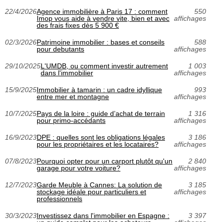
22/4/2026
Agence immobilière à Paris 17 : comment
550
Imop vous aide à vendre vite, bien et avec
affichages
des frais fixes dès 5 900 €
02/3/2026
Patrimoine immobilier : bases et conseils
588
pour debutants
affichages
29/10/2025
L'UMDB, ou comment investir autrement
1 003
dans l'immobilier
affichages
15/9/2025
Immobilier à tamarin : un cadre idyllique
993
entre mer et montagne
affichages
10/7/2025
Pays de la loire : guide d’achat de terrain
1 316
pour primo-accédants
affichages
16/9/2023
DPE : quelles sont les obligations légales
3 186
pour les propriétaires et les locataires?
affichages
07/8/2023
Pourquoi opter pour un carport plutôt qu'un
2 840
garage pour votre voiture?
affichages
12/7/2023
Garde Meuble à Cannes: La solution de
3 185
stockage idéale pour particuliers et
affichages
professionnels
30/3/2023
Investissez dans l'immobilier en Espagne :
3 397